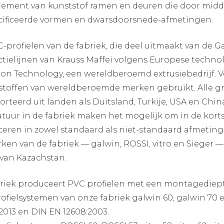
lement van kunststof ramen en deuren die door midde
ificeerde vormen en dwarsdoorsnede-afmetingen.
-profielen van de fabriek, die deel uitmaakt van de 
tielijnen van Krauss Maffei volgens Europese techno
ion Technology, een wereldberoemd extrusiebedrijf. 
toffen van wereldberoemde merken gebruikt. Alle gr
rteerd uit landen als Duitsland, Turkije, USA en Chi
tuur in de fabriek maken het mogelijk om in de kortst
eren in zowel standaard als niet-standaard afmeting
ken van de fabriek — galwin, ROSSI, vitro en Sieger 
van Kazachstan.
briek produceert PVC profielen met een montagedi
ofielsystemen van onze fabriek galwin 60, galwin 70 e
2013 en DIN EN 12608:2003.