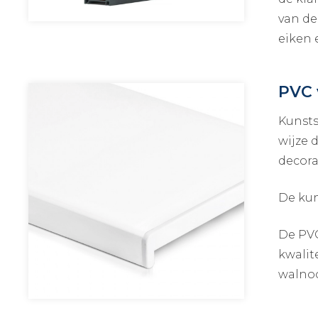
van de
eiken e
PVC 
Kunsts
wijze 
decora
De kun
De PVC
kwalit
walnoo