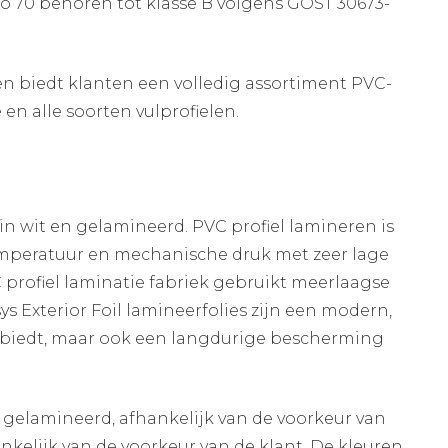
itro 70 behoren tot klasse B volgens GOST 30673-
en biedt klanten een volledig assortiment PVC-
en alle soorten vulprofielen.
in wit en gelamineerd. PVC profiel lamineren is
emperatuur en mechanische druk met zeer lage
profiel laminatie fabriek gebruikt meerlaagse
s Exterior Foil lamineerfolies zijn een modern,
ng biedt, maar ook een langdurige bescherming
n gelamineerd, afhankelijk van de voorkeur van
ankelijk van de voorkeur van de klant. De kleuren