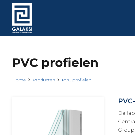
PVC profielen
Home
Producten
PVC profielen
PVC-
De fab
Centra
Group 