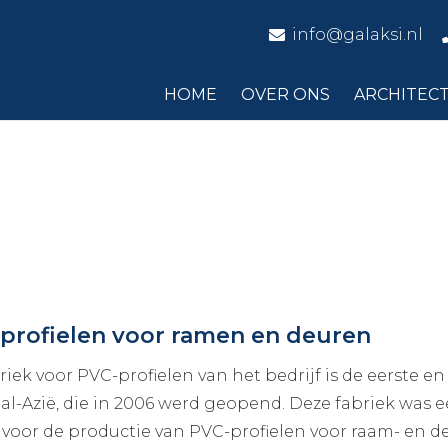
info@galaksi.nl
HOME
OVER ONS
ARCHITEC
profielen voor ramen en deuren
riek voor PVC-profielen van het bedrijf is de eerste en
al-Azië, die in 2006 werd geopend. Deze fabriek was e
voor de productie van PVC-profielen voor raam- en d