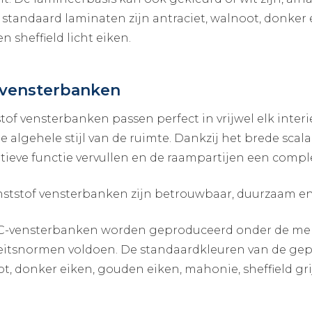
 standaard laminaten zijn antraciet, walnoot, donker 
n sheffield licht eiken.
vensterbanken
tof vensterbanken passen perfect in vrijwel elk int
de algehele stijl van de ruimte. Dankzij het brede sc
tieve functie vervullen en de raampartijen een comple
ststof vensterbanken zijn betrouwbaar, duurzaam en 
-vensterbanken worden geproduceerd onder de merke
eitsnormen voldoen. De standaardkleuren van de gepr
t, donker eiken, gouden eiken, mahonie, sheffield grijs