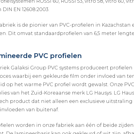
ofielsystemen ROSSI 60, ROSSI 53, vitro 58, vitro 60, v
n DIN EN 12608:2003.
abriek is de pionier van PVC-profielen in Kazachstan 
len. Dit omvat standaardprofielen van 6,5 meter lengte 
mineerde PVC profielen
riek Galaksi Group PVC systems produceert profielen 
oces waarbij een gekleurde film onder invloed van t
id op het warme PVC profiel wordt gewalst. Onze PVC 
folies van het Zuid-Koreaanse merk LG Hausys. LG Hausy
ech product dat niet alleen een exclusieve uitstrali
invloeden van buitenaf.
fielen worden in onze fabriek aan één of beide zijde
nt. De lamineerbasis kan ook gekleurd of wit zijn, afh