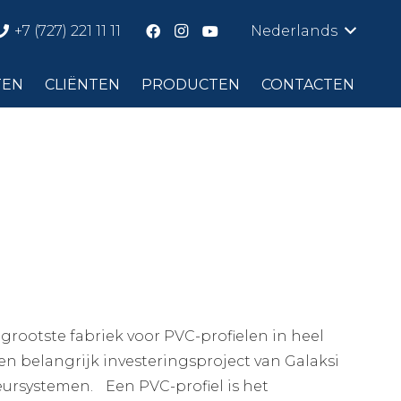
+7 (727) 221 11 11
Nederlands
TEN
CLIËNTEN
PRODUCTEN
CONTACTEN
 grootste fabriek voor PVC-profielen in heel
en belangrijk investeringsproject van Galaksi
eursystemen. Een PVC-profiel is het