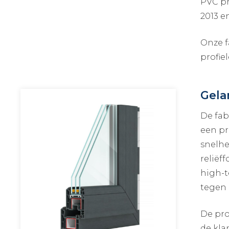
PVC pr
2013 e
Onze f
profie
Gela
De fab
een pr
snelhe
reliëf
high-t
tegen 
De pro
de kla