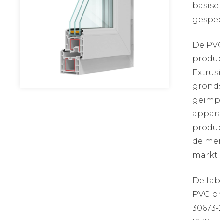
basise
gespec
De PVC
produc
Extrus
gronds
geïmpo
appara
produc
de mer
markt 
De fa
PVC pr
30673-