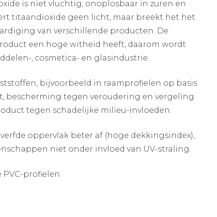
ioxide is niet vluchtig, onoplosbaar in zuren en
eert titaandioxide geen licht, maar breekt het het
aardiging van verschillende producten. De
dproduct een hoge witheid heeft, daarom wordt
iddelen-, cosmetica- en glasindustrie.
ststoffen, bijvoorbeeld in raamprofielen op basis
eit, bescherming tegen veroudering en vergeling
roduct tegen schadelijke milieu-invloeden.
verfde oppervlak beter af (hoge dekkingsindex),
enschappen niet onder invloed van UV-straling.
e PVC-profielen.