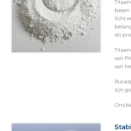
Titaan
basen 
licht 
belang
dit pr
Titaan
van PV
van he
Rutiel
zijn g
Ons be
Stab