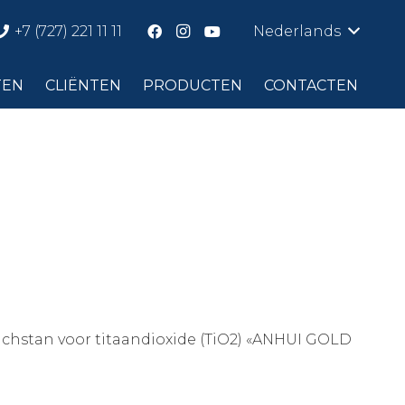
+7 (727) 221 11 11
Nederlands
TEN
CLIËNTEN
PRODUCTEN
CONTACTEN
achstan voor titaandioxide (TiO2) «ANHUI GOLD