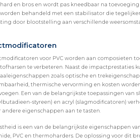
 hard en bros en wordt pas kneedbaar na toevoeging
 worden behandeld met een stabilisator die tegelijk
ting door blootstelling aan verschillende weersomstan
ctmodificatoren
modificatoren voor PVC worden aan composieten to
tofharsen te verbeteren. Naast de impactprestaties 
aaleigenschappen zoals optische en trekeigenschap
mbaarheid, thermische vervorming en kosten worden
 voegen. Een van de belangrijkste toepassingen van s
lbutadieen-styreen) en acryl (slagmodificatoren) ve
 andere eigenschappen aan te tasten.
stheid is een van de belangrijkste eigenschappen van
ide, PVC en thermoharders. De oplossing voor dit b