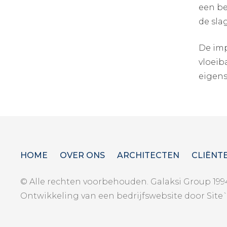
een be
de sla
De imp
vloeib
eigens
HOME
OVER ONS
ARCHITECTEN
CLIËNT
© Alle rechten voorbehouden. Galaksi Group 199
Ontwikkeling van een bedrijfswebsite door Site