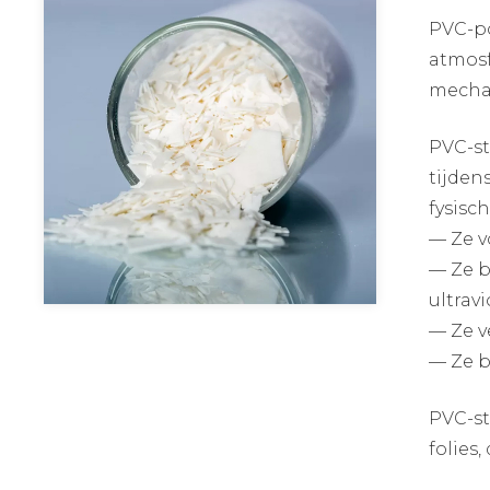
PVC-po
atmosf
mechan
PVC-st
tijden
fysisc
— Ze v
— Ze b
ultravi
— Ze v
— Ze b
PVC-st
folies,