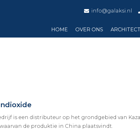
info@galaksi.nl
HOME
OVER ONS
ARCHITEC
andioxide
drijf is een distributeur op het grondgebied van Kaz
 waarvan de produktie in China plaatsvindt.