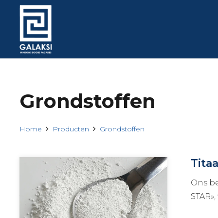
Grondstoffen
Home
Producten
Grondstoffen
Tita
Ons be
STAR»,