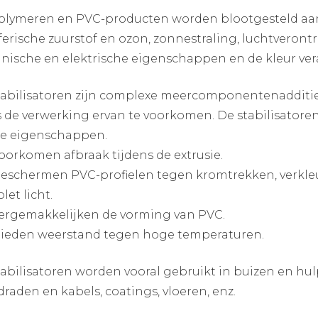
lymeren en PVC-producten worden blootgesteld aan e
erische zuurstof en ozon, zonnestraling, luchtverontr
ische en elektrische eigenschappen en de kleur ver
abilisatoren zijn complexe meercomponentenadditie
s de verwerking ervan te voorkomen. De stabilisator
he eigenschappen.
oorkomen afbraak tijdens de extrusie.
eschermen PVC-profielen tegen kromtrekken, verkleu
olet licht.
ergemakkelijken de vorming van PVC.
ieden weerstand tegen hoge temperaturen.
abilisatoren worden vooral gebruikt in buizen en hulp
 draden en kabels, coatings, vloeren, enz.