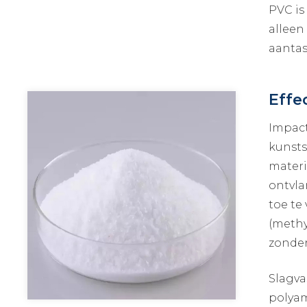
PVC is
alleen
aantas
Effe
Impact
kunsts
materi
ontvla
toe te
(methy
zonder
Slagva
polyam