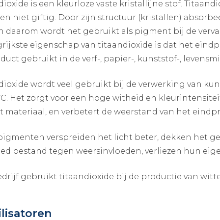
dioxide is een kleurloze vaste kristallijne stof. Titaand
en niet giftig. Door zijn structuur (kristallen) absorb
en daarom wordt het gebruikt als pigment bij de verv
rijkste eigenschap van titaandioxide is dat het ein
oduct gebruikt in de verf-, papier-, kunststof-, levensm
dioxide wordt veel gebruikt bij de verwerking van kun
C. Het zorgt voor een hoge witheid en kleurintensit
t materiaal, en verbetert de weerstand van het eindp
pigmenten verspreiden het licht beter, dekken het ge
oed bestand tegen weersinvloeden, verliezen hun eig
drijf gebruikt titaandioxide bij de productie van witt
ilisatoren