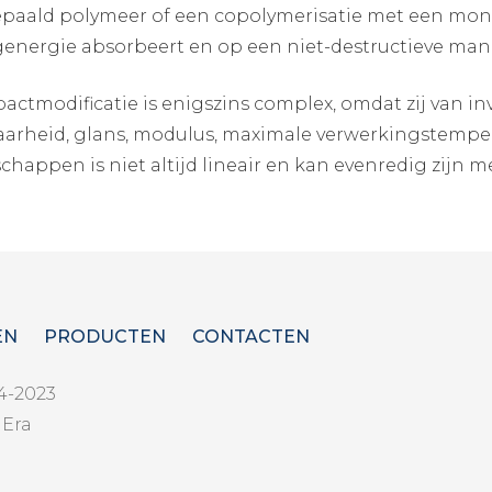
paald polymeer of een copolymerisatie met een mon
genergie absorbeert en op een niet-destructieve mani
actmodificatie is enigszins complex, omdat zij van i
aarheid, glans, modulus, maximale verwerkingstemper
chappen is niet altijd lineair en kan evenredig zijn 
EN
PRODUCTEN
CONTACTEN
4-2023
`Era